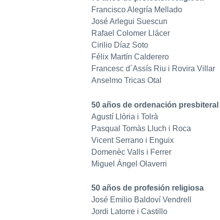
Francisco Alegría Mellado
José Arlegui Suescun
Rafael Colomer Llácer
Cirilio Díaz Soto
Félix Martín Calderero
Francesc d´Assís Riu i Rovira Villar
Anselmo Tricas Otal
50 años de ordenación presbiteral
Agustí Llòria i Tolrà
Pasqual Tomàs Lluch i Roca
Vicent Serrano i Enguix
Domenèc Valls i Ferrer
Miguel Ángel Olaverri
50 años de profesión religiosa
José Emilio Baldoví Vendrell
Jordi Latorre i Castillo