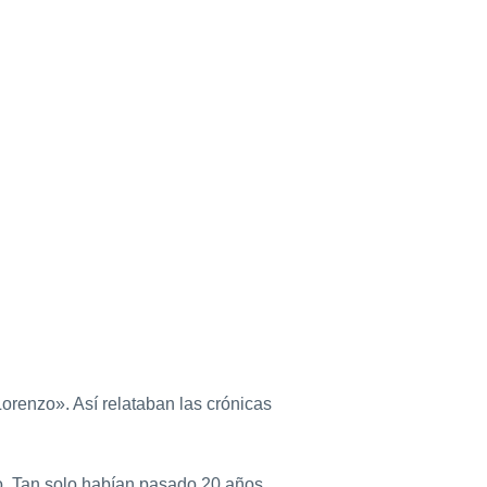
orenzo». Así relataban las crónicas
o. Tan solo habían pasado 20 años