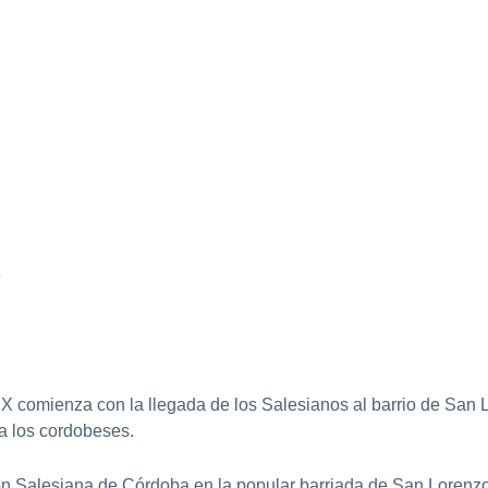
z
XX comienza con la llegada de los Salesianos al barrio de San L
a los cordobeses.
ión Salesiana de Córdoba en la popular barriada de San Lorenz