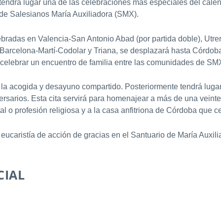
 tendrá lugar una de las celebraciones más especiales del calen
 de Salesianos María Auxiliadora (SMX).
ebradas en Valencia-San Antonio Abad (por partida doble), Utrera
, Barcelona-Martí-Codolar y Triana, se desplazará hasta Córdob
 y celebrar un encuentro de familia entre las comunidades de SM
 la acogida y desayuno compartido. Posteriormente tendrá luga
rsarios. Esta cita servirá para homenajear a más de una veint
l o profesión religiosa y a la casa anfitriona de Córdoba que c
la eucaristía de acción de gracias en el Santuario de María Auxil
CIAL