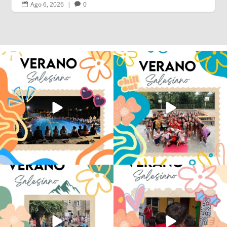
Ago 6, 2026
|
0


Volvemos con el corazón bien llenito de
Los alumnos de 6º de Primaria, 1º y 2º
ADOS
...
de la ESO
...
20
0
146
2
La diversión y la alegría también se han
No hay verano sin que sea Salesiano ❤️
sentido
...
💫 en Luz 4
...
97
0
196
0