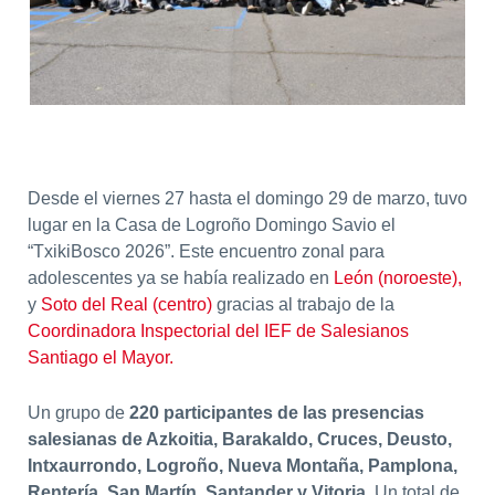
Desde el viernes 27 hasta el domingo 29 de marzo, tuvo
lugar en la Casa de Logroño Domingo Savio el
“TxikiBosco 2026”. Este encuentro zonal para
adolescentes ya se había realizado en
León (noroeste),
y
Soto del Real (centro)
gracias al trabajo de la
Coordinadora Inspectorial del IEF de Salesianos
Santiago el Mayor.
Un grupo de
220 participantes de las presencias
salesianas de Azkoitia, Barakaldo, Cruces, Deusto,
Intxaurrondo, Logroño, Nueva Montaña, Pamplona,
Rentería, San Martín, Santander y Vitoria
. Un total de