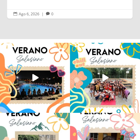
Ago 6, 2026
|
0


Volvemos con el corazón bien llenito de
Los alumnos de 6º de Primaria, 1º y 2º
ADOS
...
de la ESO
...
20
0
146
2
La diversión y la alegría también se han
No hay verano sin que sea Salesiano ❤️
sentido
...
💫 en Luz 4
...
97
0
196
0