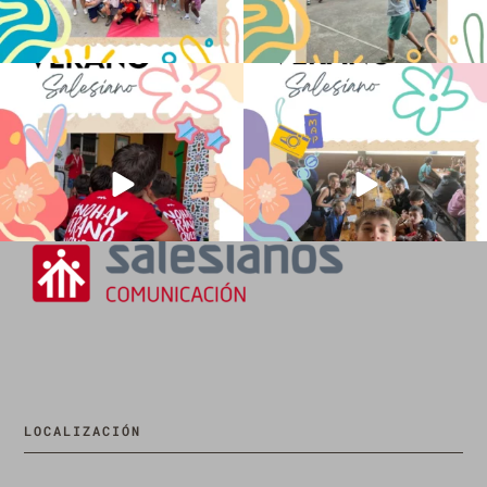
No hay verano sin que sea Salesiano ❤️
viviendo la alegría en el campamento
💫 en Luz 4
...
Caravio
...
194
0
91
2
LOCALIZACIÓN