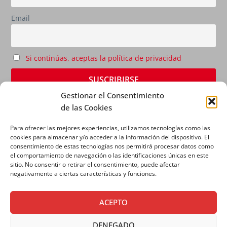
Email
Si continúas, aceptas la política de privacidad
Gestionar el Consentimiento
de las Cookies
Para ofrecer las mejores experiencias, utilizamos tecnologías como las
cookies para almacenar y/o acceder a la información del dispositivo. El
consentimiento de estas tecnologías nos permitirá procesar datos como
el comportamiento de navegación o las identificaciones únicas en este
sitio. No consentir o retirar el consentimiento, puede afectar
AVISO LEGAL
|
POLÍTICA DE PRIVACIDAD
|
POLÍTICA
negativamente a ciertas características y funciones.
DE COOKIES
ACEPTO
DENEGADO