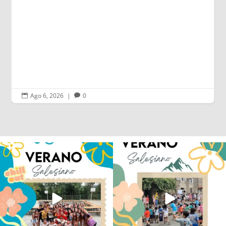
Ago 6, 2026
|
0


Los alumnos de 6º de Primaria, 1º y 2º
La diversión y la alegría también se han
de la ESO
...
sentido
...
145
2
93
0