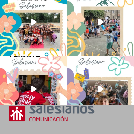
145
2
95
0
No hay verano sin que sea Salesiano ❤️
viviendo la alegría en el campamento
💫 en Luz 4
...
Caravio
...
194
0
92
2