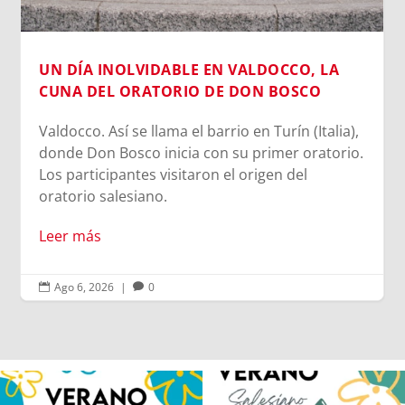
UN DÍA INOLVIDABLE EN VALDOCCO, LA
CUNA DEL ORATORIO DE DON BOSCO
Valdocco. Así se llama el barrio en Turín (Italia),
donde Don Bosco inicia con su primer oratorio.
Los participantes visitaron el origen del
oratorio salesiano.
Leer más
Ago 6, 2026
|
0


Los alumnos de 6º de Primaria, 1º y 2º
La diversión y la alegría también se han
de la ESO
...
sentido
...