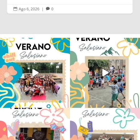
Ago 6, 2026
|
0


Los alumnos de 6º de Primaria, 1º y 2º
La diversión y la alegría también se han
de la ESO
...
sentido
...
146
2
97
0
No hay verano sin que sea Salesiano ❤️
viviendo la alegría en el campamento
💫 en Luz 4
...
Caravio
...
196
0
93
2