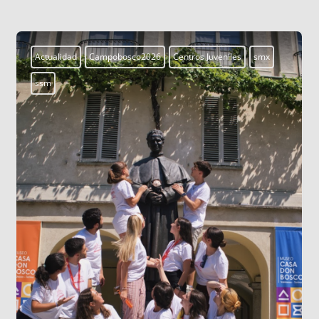
Actualidad
Campobosco2026
Centros Juveniles
smx
ssm