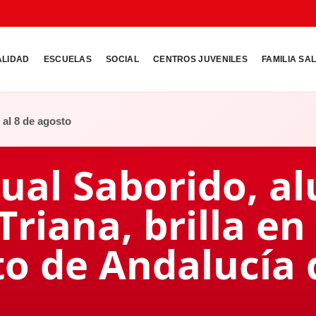
ALIDAD
ESCUELAS
SOCIAL
CENTROS JUVENILES
FAMILIA SA
o al 8 de agosto
ual Saborido, a
riana, brilla en 
 de Andalucía 