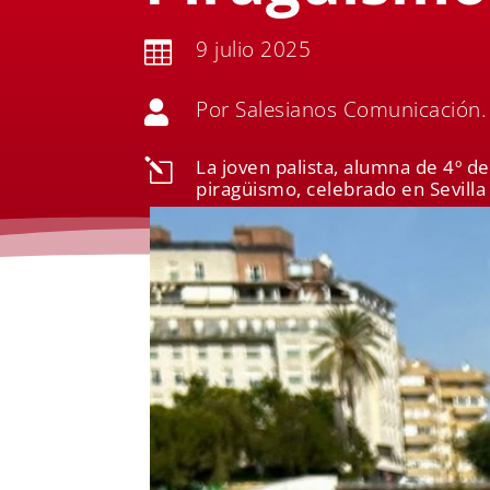
9 julio 2025

Por Salesianos Comunicación.

La joven palista, alumna de 4º 
l
piragüismo, celebrado en Sevilla