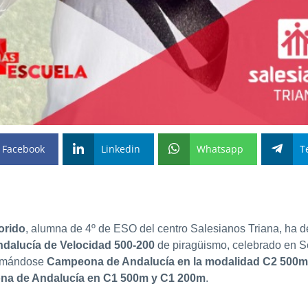
Facebook
Linkedin
Whatsapp
T
orido
, alumna de 4º de ESO del centro Salesianos Triana, ha d
dalucía de Velocidad 500-200
de piragüismo, celebrado en Sev
clamándose
Campeona de Andalucía en la modalidad C2 500m
a de Andalucía en C1 500m y C1 200m
.