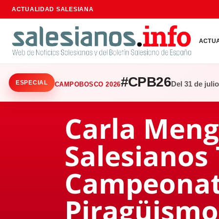
ACTUALIDAD SALESIANA
ACTU
#CPB26
ESPECIAL
Del 31 de juli
CAMPOBOSCO 2026
Carla Meng
Salesianos T
Campeonato
Piragüismo