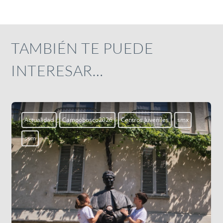
TAMBIÉN TE PUEDE
INTERESAR…
Actualidad
Campobosco2026
Centros Juveniles
smx
ssm