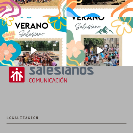
Los alumnos de 6º de Primaria, 1º y 2º
La diversión y la alegría también se han
de la ESO
...
sentido
...
147
2
98
0
LOCALIZACIÓN