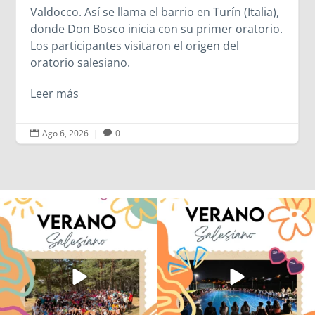
Valdocco. Así se llama el barrio en Turín (Italia),
donde Don Bosco inicia con su primer oratorio.
Los participantes visitaron el origen del
oratorio salesiano.
Leer más
Ago 6, 2026
|
0


Quintanar ha reunido a los Centro
Volvemos con el corazón bien llenito de
Juveniles de
...
ADOS
...
81
1
34
0