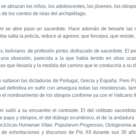
se abrazan los niños, los adolescentes, los jóvenes, los obispo
e los cientos de islas del archipiélago.
ni
se abre paso un sacerdote. Hace ademán de besarle las 
ba salta la policía, reduce al agresor, que forcejea, que resiste
boliviano, de profesión pintor, disfrazado de sacerdote. El pe
a una obsesión, parecida a la que había tenido en otras oca
aso que llevaría y la medida del camino que le conduciría a su d
 saltaron las dictaduras de Portugal, Grecia y España. Pero 
ad definitiva en sufrir con amargura todas las resistencias, t
en el nombramiento de los obispos conforme ya con el Vaticano II
 salió a su encuentro el contraste. El del celibato sacerdotal,
tre papa y obispos, el del diálogo ecuménico, el de la andadura 
ncíclicas
Humanae Vitae
,
Popularum Progressio
,
Octogesima a
s de exhortaciones y discursos de Pío XII durante sus 30 año