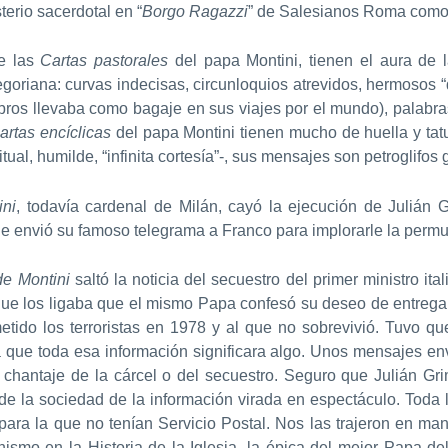
terio sacerdotal en “
Borgo Ragazzi
” de Salesianos Roma como 
de las
Cartas pastorales
del papa Montini, tienen el aura de l
egoriana: curvas indecisas, circunloquios atrevidos, hermosos 
 libros llevaba como bagaje en sus viajes por el mundo), palab
artas encíclicas
del papa Montini tienen mucho de huella y ta
iritual, humilde, “infinita cortesía”-, sus mensajes son petroglif
ini
, todavía cardenal de Milán, cayó la ejecución de Julián 
que envió su famoso telegrama a Franco para implorarle la permu
de Montini
saltó la noticia del secuestro del primer ministro i
d que los ligaba que el mismo Papa confesó su deseo de entregar
metido los terroristas en 1978 y al que no sobrevivió. Tuvo q
ra que toda esa información significara algo. Unos mensajes e
 chantaje de la cárcel o del secuestro. Seguro que Julián Gri
de la sociedad de la información virada en espectáculo. Toda 
ara la que no tenían Servicio Postal. Nos las trajeron en man
mo en la Historia de la Iglesia, la épica del mejor Papa del