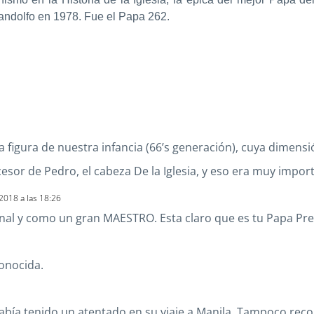
gandolfo en 1978. Fue el Papa 262.
 figura de nuestra infancia (66’s generación), cuya dimensi
sor de Pedro, el cabeza De la Iglesia, y eso era muy importa
2018 a las 18:26
al y como un gran MAESTRO. Esta claro que es tu Papa Pre
conocida.
había tenido un atentado en su viaje a Manila. Tampoco reco