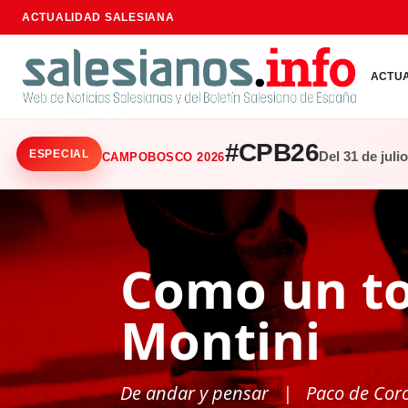
ACTUALIDAD SALESIANA
ACTU
#CPB26
ESPECIAL
Del 31 de juli
CAMPOBOSCO 2026
Como un to
Montini
De andar y pensar
| Paco de Cor