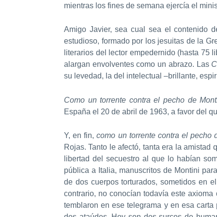
mientras los fines de semana ejercía el minis
Amigo Javier, sea cual sea el contenido 
estudioso, formado por los jesuitas de la Gr
literarios del lector empedernido (hasta 75
alargan envolventes como un abrazo. Las
C
su levedad, la del intelectual –brillante, esp
Como un torrente contra el pecho de Mont
España el 20 de abril de 1963, a favor del 
Y, en fin,
como un torrente contra el pecho 
Rojas. Tanto le afectó, tanta era la amista
libertad del secuestro al que lo habían so
pública a Italia, manuscritos de Montini pa
de dos cuerpos torturados, sometidos en el
contrario, no conocían todavía este axioma 
temblaron en ese telegrama y en esa carta p
dos ataúdes. Hoy son dos surcos de humanis