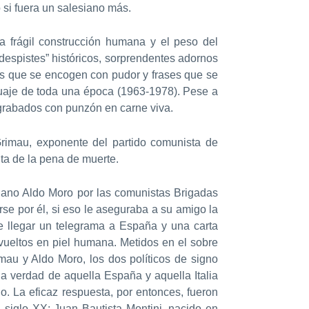
si fuera un salesiano más.
a frágil construcción humana y el peso del
“despistes” históricos, sorprendentes adornos
ras que se encogen con pudor y frases que se
tuaje de toda una época (1963-1978). Pese a
os grabados con punzón en carne viva.
Grimau, exponente del partido comunista de
ta de la pena de muerte.
taliano Aldo Moro por las comunistas Brigadas
se por él, si eso le aseguraba a su amigo la
ue llegar un telegrama a España y una carta
nvueltos en piel humana. Metidos en el sobre
mau y Aldo Moro, los dos políticos de signo
la verdad de aquella España y aquella Italia
o. La eficaz respuesta, por entonces, fueron
 siglo XX: Juan Bautista Montini, nacido en