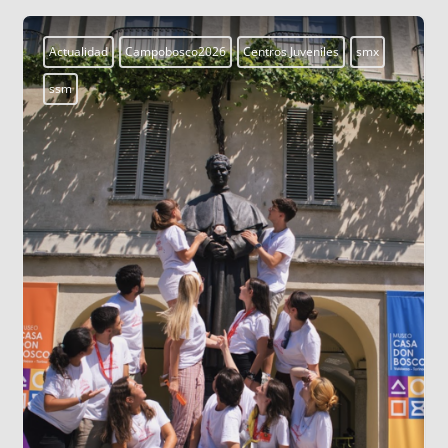
Actualidad
Campobosco2026
Centros Juveniles
smx
ssm