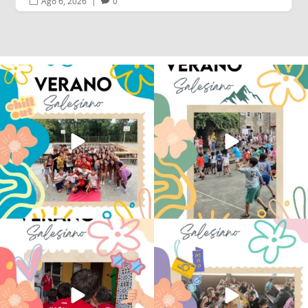
Ago 6, 2026
|
0


Los alumnos de 6º de Primaria, 1º y 2º
La diversión y la alegría también se han
de la ESO
...
sentido
...
145
2
95
0
No hay verano sin que sea Salesiano ❤️
viviendo la alegría en el campamento
💫 en Luz 4
...
Caravio
...
194
0
92
2