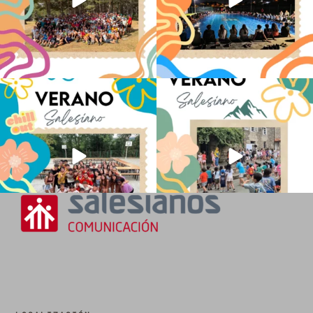
Los alumnos de 6º de Primaria, 1º y 2º
La diversión y la alegría también se han
de la ESO
...
sentido
...
147
2
98
0