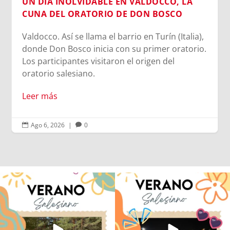
UN DÍA INOLVIDABLE EN VALDOCCO, LA
CUNA DEL ORATORIO DE DON BOSCO
Valdocco. Así se llama el barrio en Turín (Italia),
donde Don Bosco inicia con su primer oratorio.
Los participantes visitaron el origen del
oratorio salesiano.
Leer más
Ago 6, 2026
|
0


Quintanar ha reunido a los Centro
Volvemos con el corazón bien llenito de
Juveniles de
...
ADOS
...
81
1
34
0