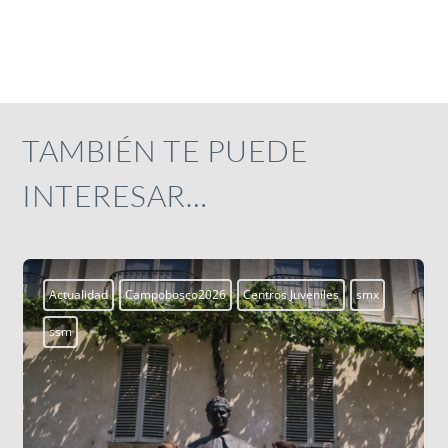
TAMBIÉN TE PUEDE
INTERESAR…
Actualidad
Campobosco2026
Centros Juveniles
smx
ssm