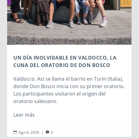
cediendo una parte de nuestra identidad. El
escaneo facial no es un simple pasatiempo
inofensivo; nuestra cara es una seña de
identidad...
Leer más
),
o.
Ago 6, 2026
|
0

