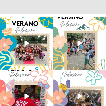
Los alumnos de 6º de Primaria, 1º y 2º
La diversión y la alegría también se han
de la ESO
...
sentido
...
146
2
95
0
No hay verano sin que sea Salesiano ❤️
viviendo la alegría en el campamento
💫 en Luz 4
...
Caravio
...
194
0
93
2