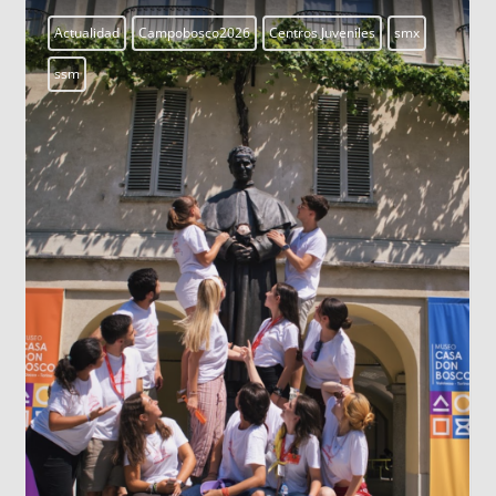
Aprendiendo a vivir
Blogs
LOS DATOS BIOMÉTRICOS: NUESTRA
IDENTIDAD EN JUEGO
Cada vez que jugamos con la inteligencia
artificial subiendo nuestra imagen para generar
un avatar gracioso, en el fondo estamos