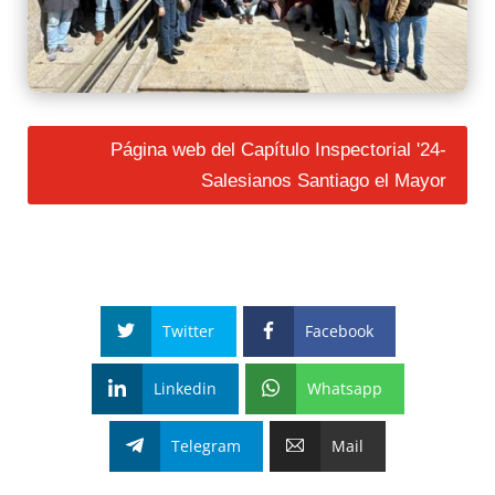
Página web del Capítulo Inspectorial '24-
Salesianos Santiago el Mayor
Twitter
Facebook
Linkedin
Whatsapp
Telegram
Mail