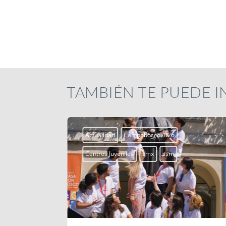
TAMBIÉN TE PUEDE 
Actualidad
Campobosco2026
Centros Juveniles
smx
ssm