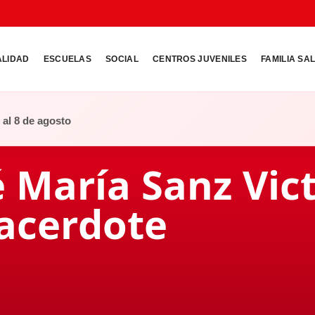
ALIDAD
ESCUELAS
SOCIAL
CENTROS JUVENILES
FAMILIA SA
o al 8 de agosto
é María Sanz Vict
sacerdote