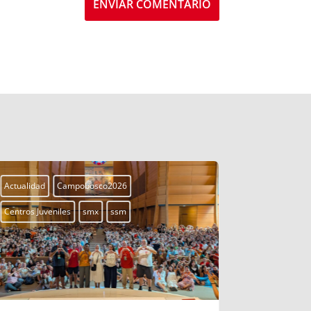
ENVIAR COMENTARIO
Actualidad
Campobosco2026
Actualidad
Centros Juveniles
smx
ssm
Centros Juven