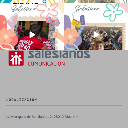
No hay verano sin que sea Salesiano ❤️
viviendo la alegría en el campamento
💫 en Luz 4
...
Caravio
...
194
0
93
2
LOCALIZACIÓN
c/ Marques de Valdavia, 2, 28012 Madrid