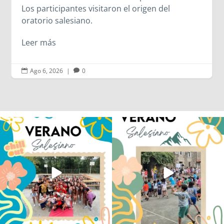
Ago 6, 2026
|
0


Los alumnos de 6º de Primaria, 1º y 2º
La diversión y la alegría también se han
de la ESO
...
sentido
...
146
2
95
0