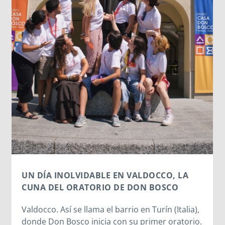
LOS DATOS BIOMÉTRICOS: NUESTRA
IDENTIDAD EN JUEGO
Cada vez que jugamos con la inteligencia
artificial subiendo nuestra imagen para generar
un avatar gracioso, en el fondo estamos
cediendo una parte de nuestra identidad. El
escaneo facial no es un simple pasatiempo
inofensivo; nuestra cara es una seña de
identidad...
Leer más
),
o.