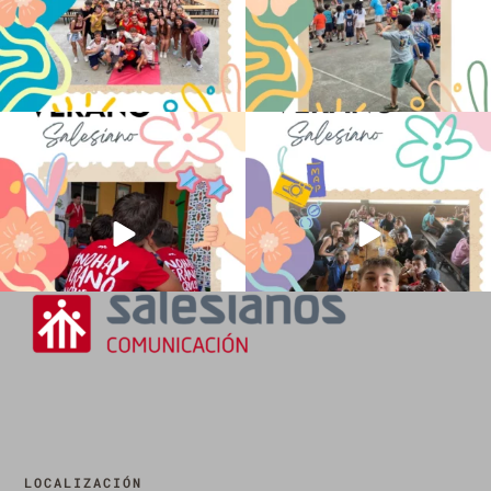
No hay verano sin que sea Salesiano ❤️
viviendo la alegría en el campamento
💫 en Luz 4
...
Caravio
...
194
0
92
2
LOCALIZACIÓN