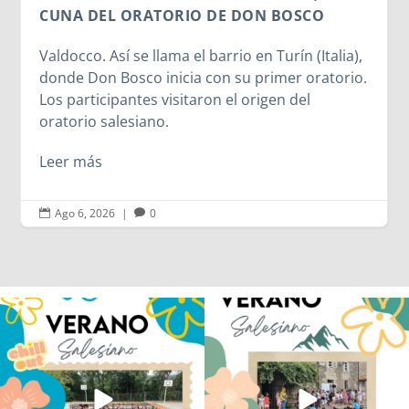
CUNA DEL ORATORIO DE DON BOSCO
Valdocco. Así se llama el barrio en Turín (Italia),
donde Don Bosco inicia con su primer oratorio.
Los participantes visitaron el origen del
oratorio salesiano.
Leer más
Ago 6, 2026
|
0


Los alumnos de 6º de Primaria, 1º y 2º
La diversión y la alegría también se han
de la ESO
...
sentido
...
145
2
95
0