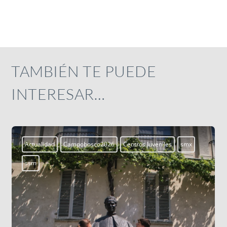
TAMBIÉN TE PUEDE
INTERESAR…
Actualidad
Campobosco2026
Centros Juveniles
smx
ssm