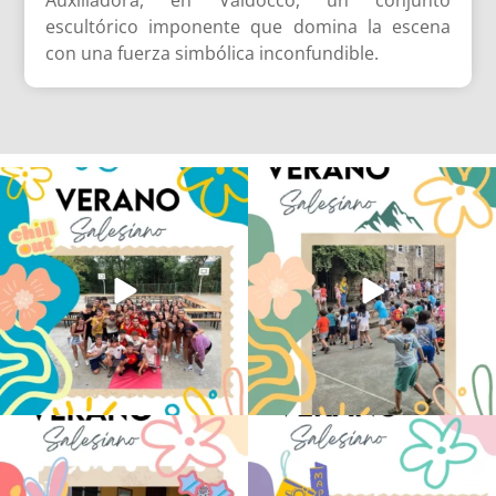
Auxiliadora, en Valdocco, un conjunto
escultórico imponente que domina la escena
con una fuerza simbólica inconfundible.
Los alumnos de 6º de Primaria, 1º y 2º
La diversión y la alegría también se han
de la ESO
...
sentido
...
145
2
92
0
No hay verano sin que sea Salesiano ❤️
viviendo la alegría en el campamento
💫 en Luz 4
...
Caravio
...
194
0
91
2