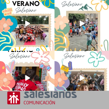
Los alumnos de 6º de Primaria, 1º y 2º
La diversión y la alegría también se han
de la ESO
...
sentido
...
145
2
95
0
No hay verano sin que sea Salesiano ❤️
viviendo la alegría en el campamento
💫 en Luz 4
...
Caravio
...
194
0
92
2