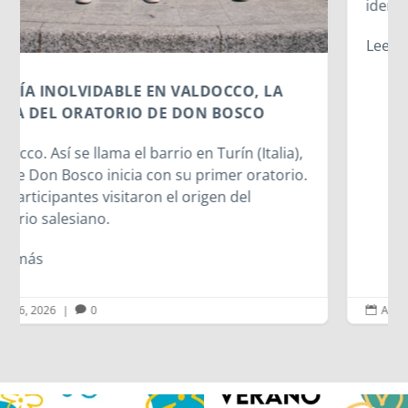
identidad...
Leer más
Ago 6, 2026
|
0

