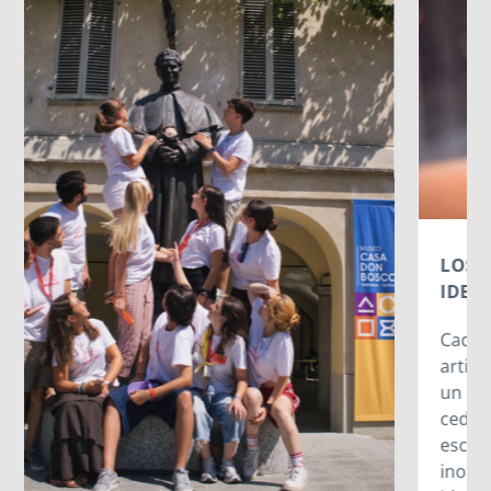
LOS DATOS BIOMÉTRICOS: NUESTRA
IDENTIDAD EN JUEGO
Cada vez que jugamos con la inteligencia
artificial subiendo nuestra imagen para generar
un avatar gracioso, en el fondo estamos
cediendo una parte de nuestra identidad. El
escaneo facial no es un simple pasatiempo
inofensivo; nuestra cara es una seña de