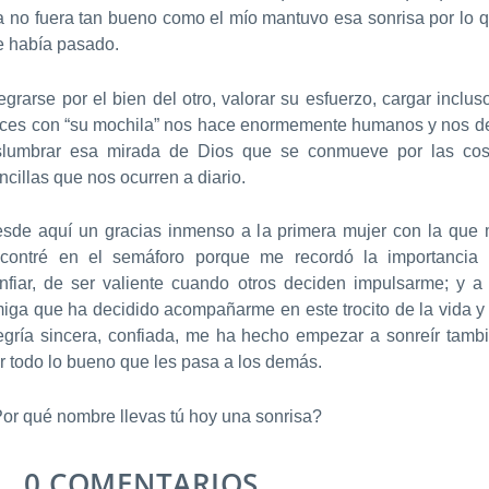
a no fuera tan bueno como el mío mantuvo esa sonrisa por lo 
 había pasado.
egrarse por el bien del otro, valorar su esfuerzo, cargar inclus
ces con “su mochila” nos hace enormemente humanos y nos d
slumbrar esa mirada de Dios que se conmueve por las co
ncillas que nos ocurren a diario.
sde aquí un gracias inmenso a la primera mujer con la que
contré en el semáforo porque me recordó la importancia
nfiar, de ser valiente cuando otros deciden impulsarme; y a
iga que ha decidido acompañarme en este trocito de la vida y
egría sincera, confiada, me ha hecho empezar a sonreír tamb
r todo lo bueno que les pasa a los demás.
or qué nombre llevas tú hoy una sonrisa?
0 COMENTARIOS