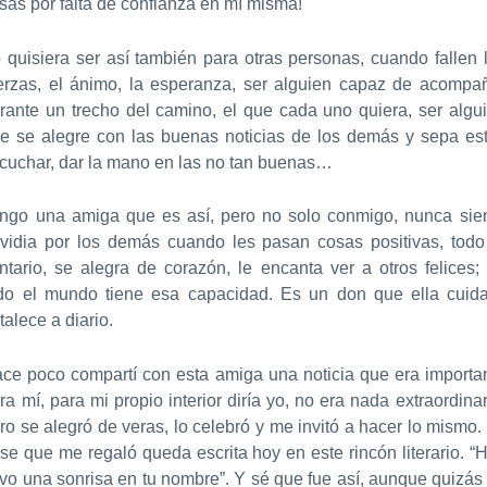
sas por falta de confianza en mí misma!
 quisiera ser así también para otras personas, cuando fallen 
erzas, el ánimo, la esperanza, ser alguien capaz de acompa
rante un trecho del camino, el que cada uno quiera, ser algu
e se alegre con las buenas noticias de los demás y sepa est
cuchar, dar la mano en las no tan buenas…
ngo una amiga que es así, pero no solo conmigo, nunca sie
vidia por los demás cuando les pasan cosas positivas, todo
ntario, se alegra de corazón, le encanta ver a otros felices;
do el mundo tiene esa capacidad. Es un don que ella cuid
rtalece a diario.
ce poco compartí con esta amiga una noticia que era importa
ra mí, para mi propio interior diría yo, no era nada extraordinar
ro se alegró de veras, lo celebró y me invitó a hacer lo mismo.
ase que me regaló queda escrita hoy en este rincón literario.
“
evo una sonrisa en tu nombre”
. Y sé que fue así, aunque quizás