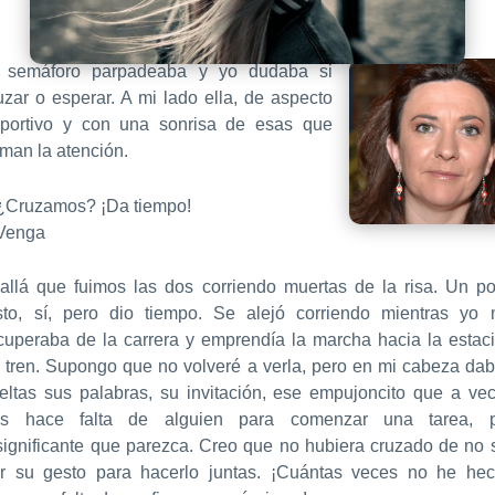
 semáforo parpadeaba y yo dudaba si
uzar o esperar. A mi lado ella, de aspecto
portivo y con una sonrisa de esas que
aman la atención.
¿Cruzamos? ¡Da tiempo!
Venga
allá que fuimos las dos corriendo muertas de la risa. Un p
sto, sí, pero dio tiempo. Se alejó corriendo mientras yo
cuperaba de la carrera y emprendía la marcha hacia la estac
 tren. Supongo que no volveré a verla, pero en mi cabeza da
eltas sus palabras, su invitación, ese empujoncito que a ve
os hace falta de alguien para comenzar una tarea, p
significante que parezca. Creo que no hubiera cruzado de no 
r su gesto para hacerlo juntas. ¡Cuántas veces no he he