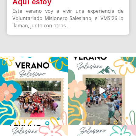
Aquí estoy
Este verano voy a vivir una experiencia de
Voluntariado Misionero Salesiano, el VMS'26 lo
llaman, junto con otros ...
Los alumnos de 6º de Primaria, 1º y 2º
La diversión y la alegría también se han
de la ESO
...
sentido
...
145
2
95
0
No hay verano sin que sea Salesiano ❤️
viviendo la alegría en el campamento
💫 en Luz 4
...
Caravio
...