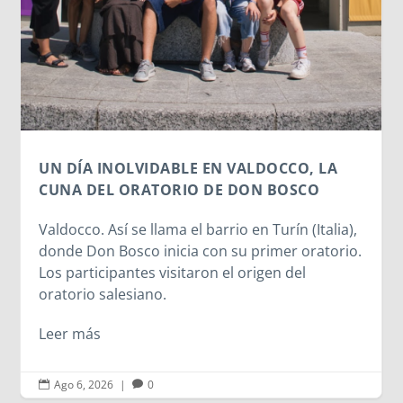
cediendo una parte de nuestra identidad. El
escaneo facial no es un simple pasatiempo
inofensivo; nuestra cara es una seña de
identidad...
Leer más
.
Ago 6, 2026
|
0

