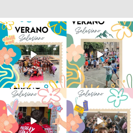
Los alumnos de 6º de Primaria, 1º y 2º
La diversión y la alegría también se han
de la ESO
...
sentido
...
145
2
95
0
No hay verano sin que sea Salesiano ❤️
viviendo la alegría en el campamento
💫 en Luz 4
...
Caravio
...
194
0
92
2