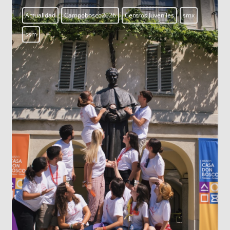
Aprendiendo a vivir
Blogs
LOS DATOS BIOMÉTRICOS: NUESTRA
IDENTIDAD EN JUEGO
Cada vez que jugamos con la inteligencia
artificial subiendo nuestra imagen para generar
un avatar gracioso, en el fondo estamos