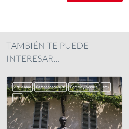
TAMBIÉN TE PUEDE
INTERESAR…
mx
Aprendiendo a vivir
Blogs