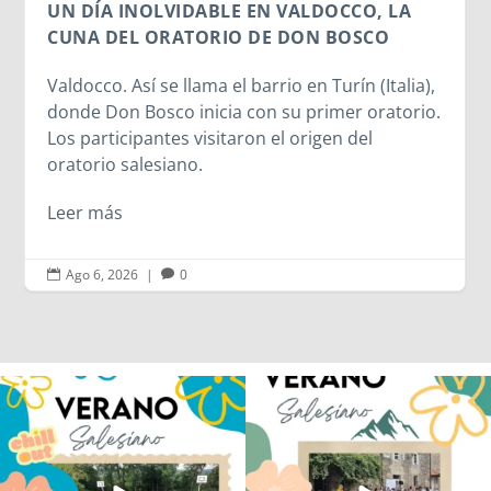
LA
lia),
orio.
Ago 6, 2026
|
0


Los alumnos de 6º de Primaria, 1º y 2º
La diversión y la alegría también se han
de la ESO
...
sentido
...
146
2
95
0