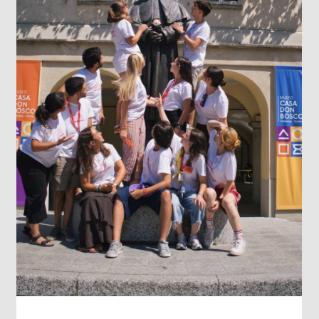
LOS DATOS BIOMÉTRICOS: NUESTRA
IDENTIDAD EN JUEGO
Cada vez que jugamos con la inteligencia
artificial subiendo nuestra imagen para gener
un avatar gracioso, en el fondo estamos
cediendo una parte de nuestra identidad. El
escaneo facial no es un simple pasatiempo
inofensivo; nuestra cara es una seña de
identidad...
Leer más