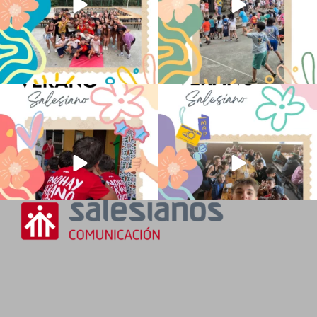
No hay verano sin que sea Salesiano ❤️
viviendo la alegría en el campamento
💫 en Luz 4
...
Caravio
...
194
0
93
2