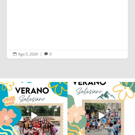
Ago 4, 2026
|
0


Los alumnos de 6º de Primaria, 1º y 2º
La diversión y la alegría también se han
de la ESO
...
sentido
...
145
2
92
0