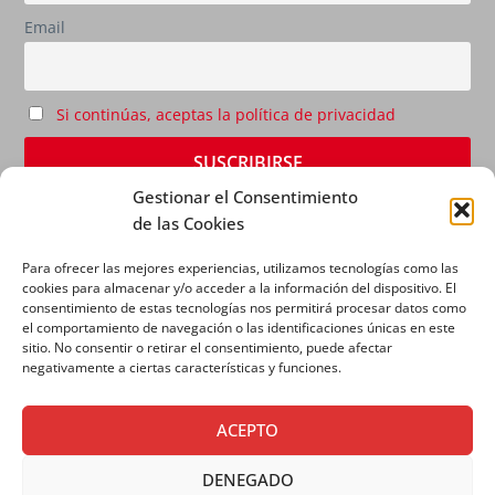
Email
Si continúas, aceptas la política de privacidad
Gestionar el Consentimiento
de las Cookies
Para ofrecer las mejores experiencias, utilizamos tecnologías como las
cookies para almacenar y/o acceder a la información del dispositivo. El
consentimiento de estas tecnologías nos permitirá procesar datos como
el comportamiento de navegación o las identificaciones únicas en este
sitio. No consentir o retirar el consentimiento, puede afectar
AVISO LEGAL
|
POLÍTICA DE PRIVACIDAD
|
POLÍTICA
negativamente a ciertas características y funciones.
DE COOKIES
ACEPTO
DENEGADO