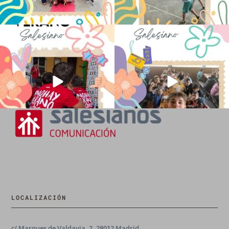
No hay verano sin que sea Salesiano ❤️
viviendo la alegría en el campamento
💫 en Luz 4
...
Caravio
...
194
0
91
2
LOCALIZACIÓN
c/ Marques de Valdavia, 2, 28012 Madrid