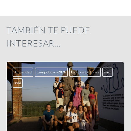
TAMBIÉN TE PUEDE
INTERESAR…
mx
Actualidad
Campobosco2026
Centros Juveniles
smx
ssm