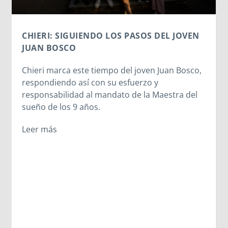
VEN
EN EL COLLE DON BOSCO: UN DÍA PARA
CONECTAR CON LAS RAÍCES SALESIANAS
osco,
El Campobosco 2026 vive una jornada
emocionante en I Becchi, donde los jóvenes
 del
participantes tuvieron la oportunidad de
recorrer los lugares que marcaron la infancia
de San Juan Bosco. Desde la casa donde creci
hasta el lugar del sueño de los 9 años, los
participantes experimentaron la esencia del
carisma salesiano.
Leer más