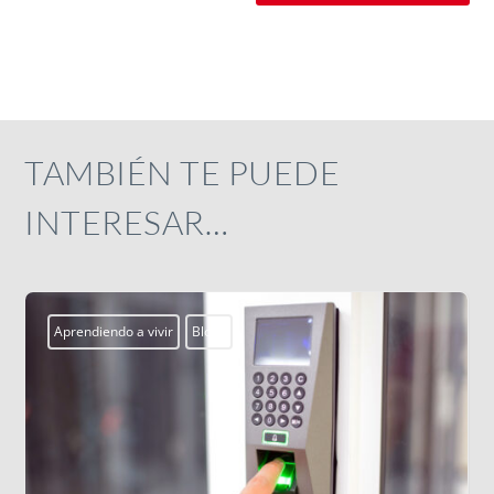
TAMBIÉN TE PUEDE
INTERESAR…
Actualidad
Campobosco2026
Centros Juveniles
smx
ssm