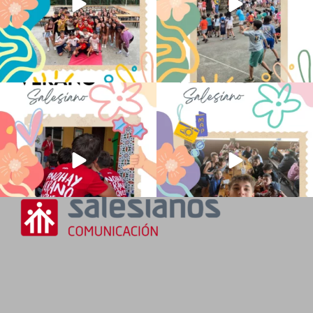
No hay verano sin que sea Salesiano ❤️
viviendo la alegría en el campamento
💫 en Luz 4
...
Caravio
...
194
0
91
2