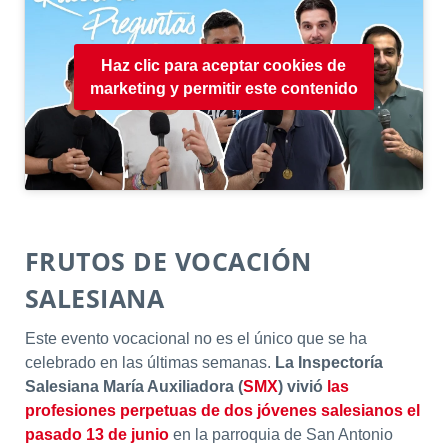
Haz clic para aceptar cookies de
marketing y permitir este contenido
FRUTOS DE VOCACIÓN
SALESIANA
Este evento vocacional no es el único que se ha
celebrado en las últimas semanas.
La Inspectoría
Salesiana María Auxiliadora (
SMX
) vivió
las
profesiones perpetuas de dos jóvenes salesianos el
pasado 13 de junio
en la parroquia de San Antonio