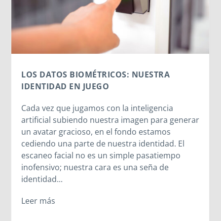
MORNESE EN EL CORAZÓN
El CPB26 disfruta del legado de Madre
Mazzarello y las Hijas de María Auxiliadora.
ar
Entre la cercanía de Madre Chiara, el
testimonio vivo de las salesianas y la alegría
compartida en el oratorio, los jóvenes
descubrieron que el legado de Madre
Mazzarello sigue latiendo en cada corazón que
se abre a Dios. A veces, los caminos cambian,
pero los encuentros más importantes suceden
igualmente.