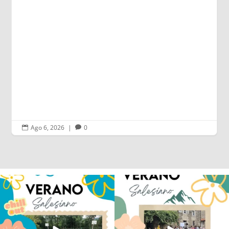
Leer más
Ago 6, 2026
|
0


Los alumnos de 6º de Primaria, 1º y 2º
La diversión y la alegría también se han
de la ESO
...
sentido
...
145
2
93
0