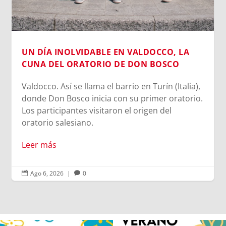
identidad...
Leer más
a),
io.
Ago 6, 2026
|
0

