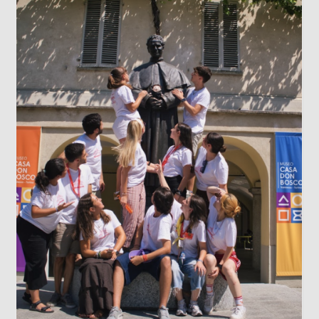
LOS DATOS BIOMÉTRICOS: NUESTRA
IDENTIDAD EN JUEGO
Cada vez que jugamos con la inteligencia
artificial subiendo nuestra imagen para generar
un avatar gracioso, en el fondo estamos
cediendo una parte de nuestra identidad. El
escaneo facial no es un simple pasatiempo
inofensivo; nuestra cara es una seña de