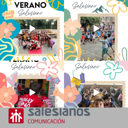
Los alumnos de 6º de Primaria, 1º y 2º
La diversión y la alegría también se han
de la ESO
...
sentido
...
145
2
95
0
No hay verano sin que sea Salesiano ❤️
viviendo la alegría en el campamento
💫 en Luz 4
...
Caravio
...
194
0
92
2