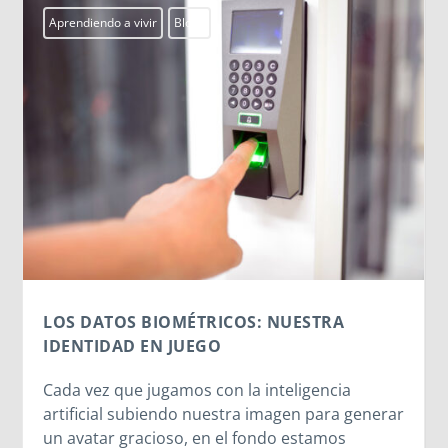
Actualidad
Campobosco2026
Centros Juveniles
smx
ssm
MORNESE EN EL CORAZÓN
El CPB26 disfruta del legado de Madre
Mazzarello y las Hijas de María Auxiliadora.
nerar
Entre la cercanía de Madre Chiara, el
testimonio vivo de las salesianas y la alegría