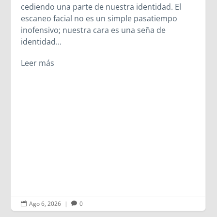
l
compartida en el oratorio, los jóvenes
descubrieron que el legado de Madre
Mazzarello sigue latiendo en cada corazón qu
se abre a Dios. A veces, los caminos cambian,
pero los encuentros más importantes sucede
igualmente.
Leer más
Ago 6, 2026
|
0

