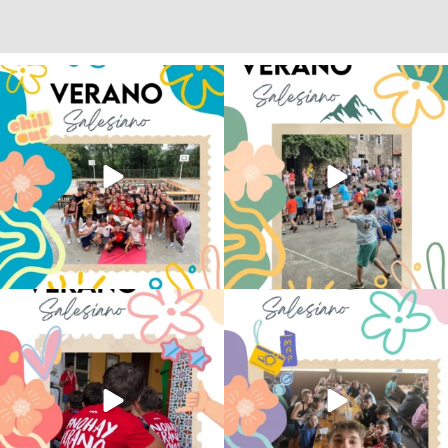
Los alumnos de 6º de Primaria, 1º y 2º
La diversión y la alegría también se han
de la ESO
...
sentido
...
145
2
93
0
No hay verano sin que sea Salesiano ❤️
viviendo la alegría en el campamento
💫 en Luz 4
...
Caravio
...
194
0
91
2