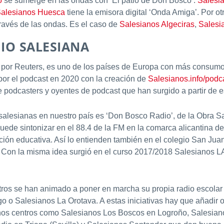
o
se sumerge en las ondas con ‘El patio de Don Bosco’.
Salesia
alesianos Huesca
tiene la emisora digital ‘Onda Amiga’. Por o
ravés de las ondas. Es el caso de
Salesianos Algeciras
,
Salesi
DIO SALESIANA
por Reuters, es uno de los países de Europa con más consumo 
or el podcast en 2020 con la creación de
Salesianos.info/podc
 podcasters y oyentes de podcast que han surgido a partir de e
alesianas en nuestro país es ‘Don Bosco Radio’, de la Obra Sa
de sintonizar en el 88.4 de la FM en la comarca alicantina de 
nción educativa. Así lo entienden también en el colegio San Ju
Con la misma idea surgió en el curso 2017/2018 Salesianos LAM
ntros se han animado a poner en marcha su propia radio escol
 o Salesianos La Orotava. A estas iniciativas hay que añadir 
unos centros como Salesianos Los Boscos en Logroño, Salesia