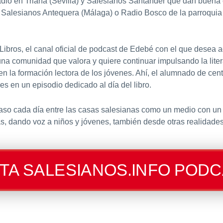
o en Triana (Sevilla) y Salesianos Santander que dan buena cu
Salesianos Antequera (Málaga) o Radio Bosco de la parroquia 
bros, el canal oficial de podcast de Edebé con el que desea ac
na comunidad que valora y quiere continuar impulsando la litera
en la formación lectora de los jóvenes. Ahí, el alumnado de c
 en un episodio dedicado al día del libro.
 paso cada día entre las casas salesianas como un medio con un
ás, dando voz a niños y jóvenes, también desde otras realidade
ITA SALESIANOS.INFO POD