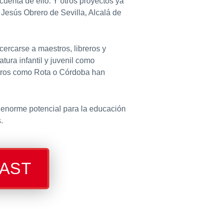
enta de ello. Y otros proyectos ya
Jesús Obrero de Sevilla, Alcalá de
ercarse a maestros, libreros y
tura infantil y juvenil como
entros como Rota o Córdoba han
 enorme potencial para la educación
s.
CAST