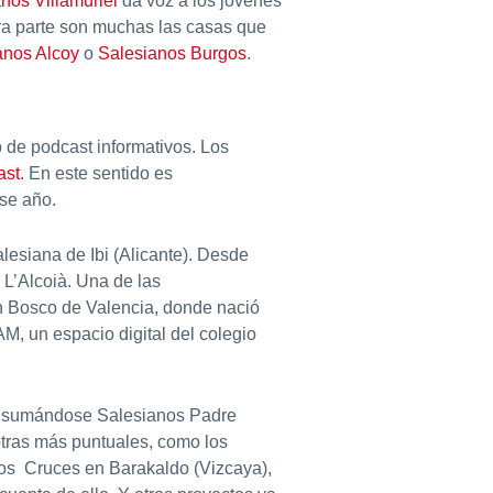
nos Villamuriel
da voz a los jóvenes
tra parte son muchas las casas que
anos Alcoy
o
Salesianos Burgos
.
de podcast informativos. Los
ast
. En este sentido es
se año.
lesiana de Ibi (Alicante). Desde
L’Alcoià. Una de las
an Bosco de Valencia, donde nació
, un espacio digital del colegio
ar sumándose Salesianos Padre
otras más puntuales, como los
nos Cruces en Barakaldo (Vizcaya),