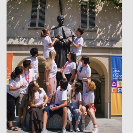
LOS DATOS BIOMÉTRICOS: NUESTRA
IDENTIDAD EN JUEGO
Cada vez que jugamos con la inteligencia
artificial subiendo nuestra imagen para generar
un avatar gracioso, en el fondo estamos
cediendo una parte de nuestra identidad. El
escaneo facial no es un simple pasatiempo
inofensivo; nuestra cara es una seña de