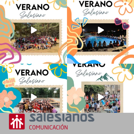
Quintanar ha reunido a los Centro
Volvemos con el corazón bien llenito de
Juveniles de
...
ADOS
...
81
1
34
0
Los alumnos de 6º de Primaria, 1º y 2º
La diversión y la alegría también se han
de la ESO
...
sentido
...
147
2
98
0