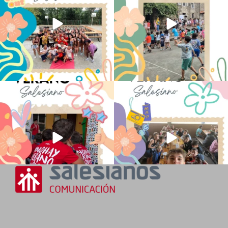
No hay verano sin que sea Salesiano ❤️
viviendo la alegría en el campamento
💫 en Luz 4
...
Caravio
...
194
0
93
2