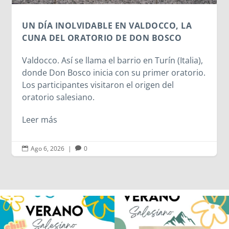
Leer más
),
o.
Ago 6, 2026
|
0


Los alumnos de 6º de Primaria, 1º y 2º
La diversión y la alegría también se han
de la ESO
...
sentido
...
146
2
95
0