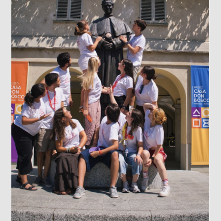
LOS DATOS BIOMÉTRICOS: NUESTRA
IDENTIDAD EN JUEGO
Cada vez que jugamos con la inteligencia
artificial subiendo nuestra imagen para generar
un avatar gracioso, en el fondo estamos
cediendo una parte de nuestra identidad. El
escaneo facial no es un simple pasatiempo
inofensivo; nuestra cara es una seña de
identidad...