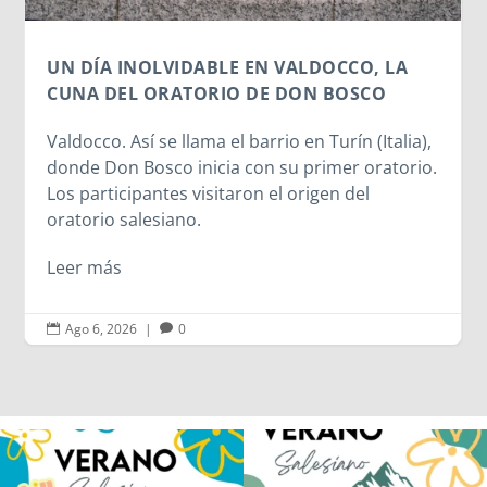
Leer más
Ago 6, 2026
|
0


Los alumnos de 6º de Primaria, 1º y 2º
La diversión y la alegría también se han
de la ESO
...
sentido
...