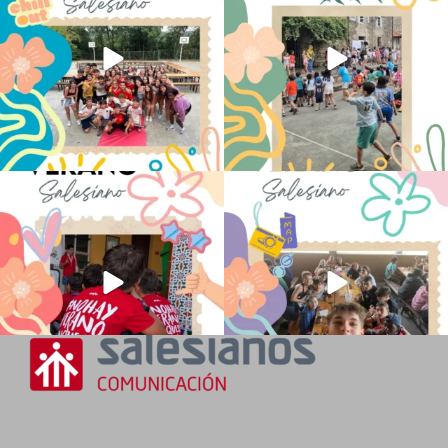
146
2
97
0
No hay verano sin que sea Salesiano ❤️
viviendo la alegría en el campamento
💫 en Luz 4
...
Caravio
...
196
0
93
2