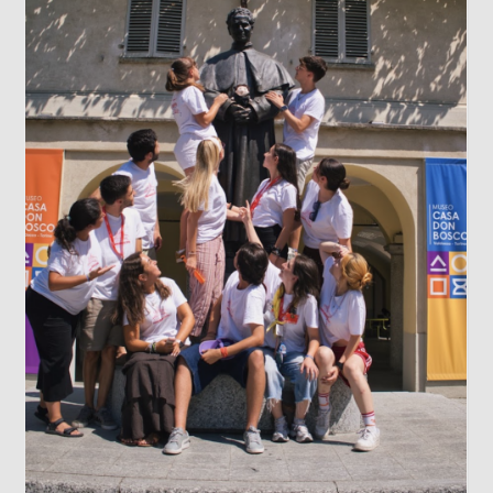
LOS DATOS BIOMÉTRICOS: NUESTRA
IDENTIDAD EN JUEGO
Cada vez que jugamos con la inteligencia
artificial subiendo nuestra imagen para generar
un avatar gracioso, en el fondo estamos
cediendo una parte de nuestra identidad. El
escaneo facial no es un simple pasatiempo
inofensivo; nuestra cara es una seña de
identidad...