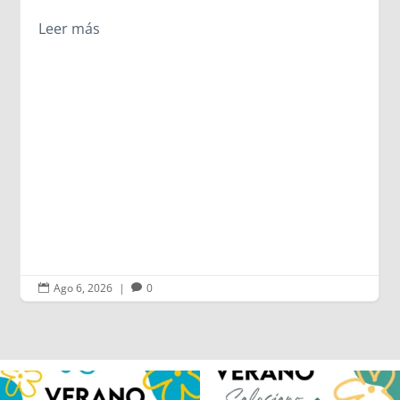
Leer más
Ago 6, 2026
|
0


Los alumnos de 6º de Primaria, 1º y 2º
La diversión y la alegría también se han