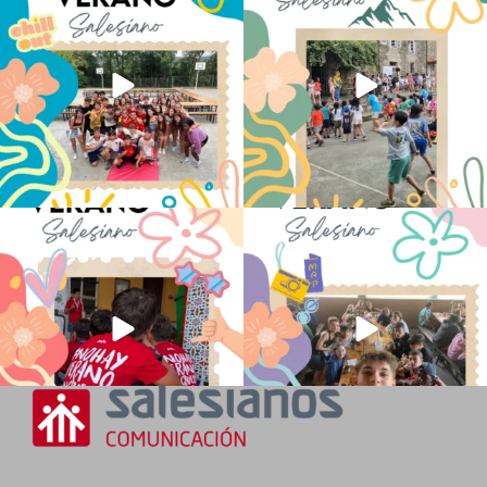
de la ESO
...
sentido
...
146
2
95
0
No hay verano sin que sea Salesiano ❤️
viviendo la alegría en el campamento
💫 en Luz 4
...
Caravio
...
194
0
93
2