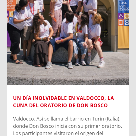
LOS DATOS BIOMÉTRICOS: NUESTRA
IDENTIDAD EN JUEGO
Cada vez que jugamos con la inteligencia
artificial subiendo nuestra imagen para generar
un avatar gracioso, en el fondo estamos
cediendo una parte de nuestra identidad. El
escaneo facial no es un simple pasatiempo
inofensivo; nuestra cara es una seña de
identidad...
Leer más
),
o.