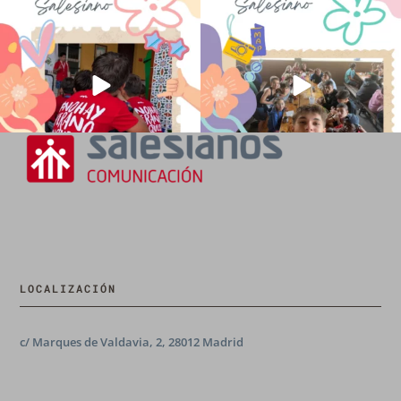
No hay verano sin que sea Salesiano ❤️
viviendo la alegría en el campamento
💫 en Luz 4
...
Caravio
...
194
0
92
2
LOCALIZACIÓN
c/ Marques de Valdavia, 2, 28012 Madrid