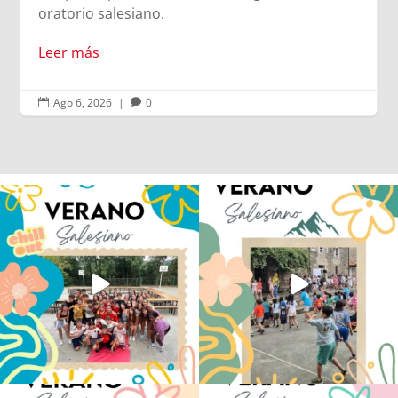
Ago 6, 2026
|
0


Los alumnos de 6º de Primaria, 1º y 2º
La diversión y la alegría también se han
de la ESO
...
sentido
...
145
2
95
0