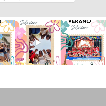
 han vivido
Superestrella!! 🌟 La música
La Orotava ha disfrutado a lo
nto
...
invade el Campamento
...
grande de su
...
2
6
0
66
1