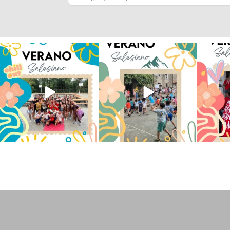
Los alumnos de 6º de Primaria, 1º
La diversión y la alegría también
No hay 
y 2º de la ESO
...
se han sentido
...
Salesi
146
2
97
0