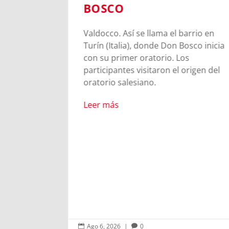
BOSCO
en Turín
Valdocco. Así se llama el barrio en
venes
Turín (Italia), donde Don Bosco inicia
s para
con su primer oratorio. Los
ia de
participantes visitaron el origen del
oratorio salesiano.
Leer más
Ago 6, 2026
|
0

