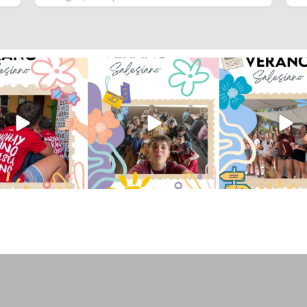
verano sin que sea
viviendo la alegría en el
Que bonito todo lo que
ano ❤️💫 en Luz 4
...
campamento Caravio
...
en el campame
196
0
93
2
253