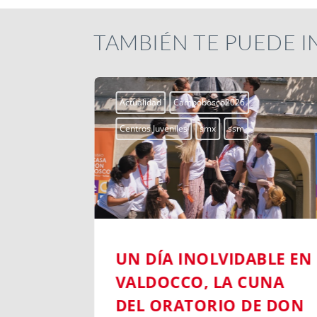
TAMBIÉN TE PUEDE 
Actualidad
Campobosco2026
Centros Juveniles
smx
ssm
6:
UN DÍA INOLVIDABLE EN
NIL DE
VALDOCCO, LA CUNA
A DE
DEL ORATORIO DE DON