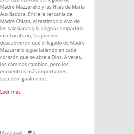
Madre Mazzarello y las Hijas de María
Chieri mar
Auxiliadora. Entre la cercanía de
Juan Bosco
Madre Chiara, el testimonio vivo de
esfuerzo y
las salesianas y la alegría compartida
mandato d
en el oratorio, los jóvenes
los 9 años.
descubrieron que el legado de Madre
Mazzarello sigue latiendo en cada
Leer más
corazón que se abre a Dios. A veces,
los caminos cambian, pero los
encuentros más importantes
suceden igualmente.
Leer más
Ago 6, 2026
|
0
Ago 5, 2026


