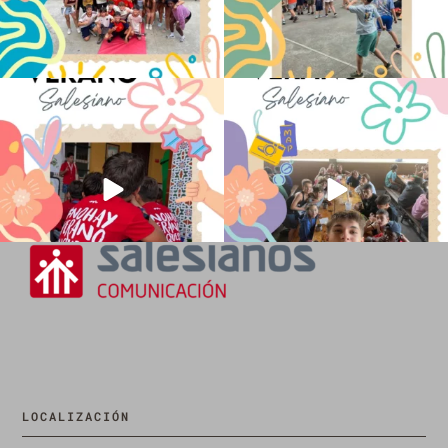
No hay verano sin que sea Salesiano ❤️
viviendo la alegría en el campamento
💫 en Luz 4
...
Caravio
...
194
0
91
2
LOCALIZACIÓN