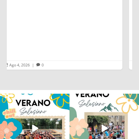
ORIGEN DEL CARISMA SALESIANO
Un largo trayecto de más de 14 horas de
duración que les ha llevado a I Becchi, lugar del
nacimiento del santo turinés en 1815.
Leer más
Ago 2, 2026
|
0


Los alumnos de 6º de Primaria, 1º y 2º
La diversión y la alegría también se han
de la ESO
...
sentido
...
145
2
91
0