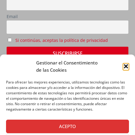
Email
Si continúas, aceptas la política de privacidad
Gestionar el Consentimiento
de las Cookies
Para ofrecer las mejores experiencias, utilizamos tecnologías como las
cookies para almacenar y/o acceder a la información del dispositivo. El
consentimiento de estas tecnologías nos permitirá procesar datos como
el comportamiento de navegación o las identificaciones únicas en este
sitio. No consentir o retirar el consentimiento, puede afectar
AVISO LEGAL
|
POLÍTICA DE PRIVACIDAD
|
POLÍTICA
negativamente a ciertas características y funciones.
DE COOKIES
ACEPTO