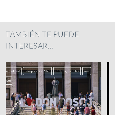
TAMBIÉN TE PUEDE
INTERESAR…
Actualidad
Campobosco2026
Centros Juveniles
smx
ssm