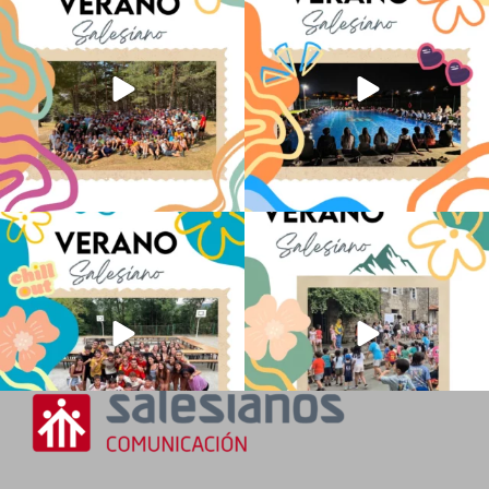
Juveniles de
...
ADOS
...
81
1
34
0
Los alumnos de 6º de Primaria, 1º y 2º
La diversión y la alegría también se han
de la ESO
...
sentido
...
147
2
98
0