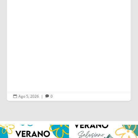
Ago 5, 2026
|
0


Los alumnos de 6º de Primaria, 1º y 2º
La diversión y la alegría también se han
de la ESO
...
sentido
...