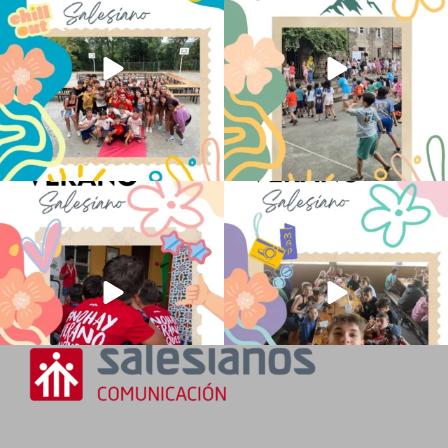
145
2
92
0
No hay verano sin que sea Salesiano ❤️
viviendo la alegría en el campamento
💫 en Luz 4
...
Caravio
...
194
0
91
2