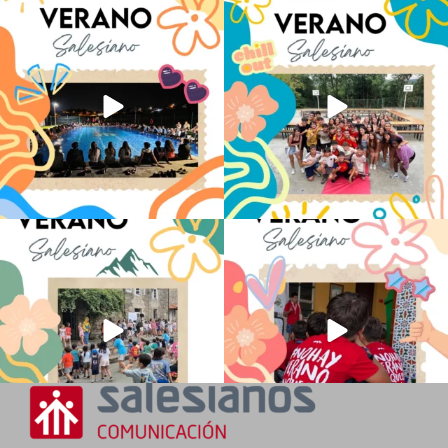
Volvemos con el corazón bien llenito de
Los alumnos de 6º de Primaria, 1º y 2º
ADOS
...
de la ESO
...
20
0
146
2
La diversión y la alegría también se han
No hay verano sin que sea Salesiano ❤️
sentido
...
💫 en Luz 4
...
97
0
196
0