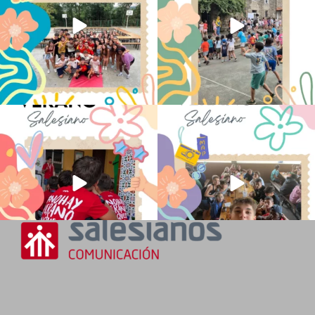
No hay verano sin que sea Salesiano ❤️
viviendo la alegría en el campamento
💫 en Luz 4
...
Caravio
...
196
0
93
2