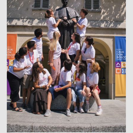
LOS DATOS BIOMÉTRICOS: NUESTRA
IDENTIDAD EN JUEGO
Cada vez que jugamos con la inteligencia
artificial subiendo nuestra imagen para generar
un avatar gracioso, en el fondo estamos
cediendo una parte de nuestra identidad. El
escaneo facial no es un simple pasatiempo
inofensivo; nuestra cara es una seña de
identidad...
Leer más