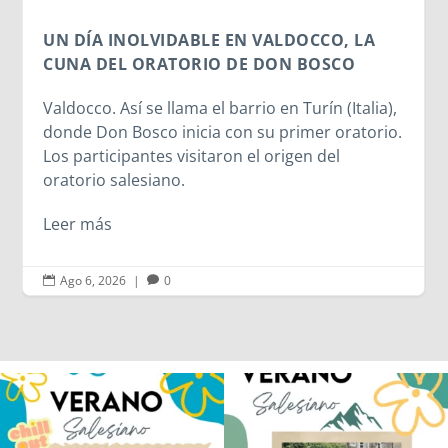
a),
io.
Ago 6, 2026
|
0


Los alumnos de 6º de Primaria, 1º y 2º
La diversión y la alegría también se han
de la ESO
...
sentido
...
146
2
97
0