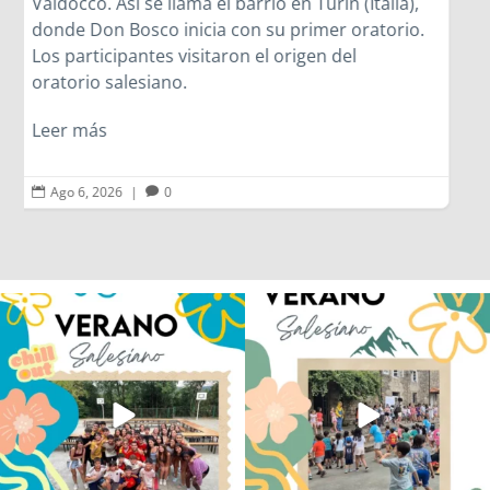
Ago 6, 2026
|
0


Los alumnos de 6º de Primaria, 1º y 2º
La diversión y la alegría también se han
de la ESO
...
sentido
...
146
2
95
0