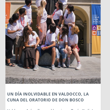
LOS DATOS BIOMÉTRICOS: NUESTRA
IDENTIDAD EN JUEGO
Cada vez que jugamos con la inteligencia
artificial subiendo nuestra imagen para generar
un avatar gracioso, en el fondo estamos
cediendo una parte de nuestra identidad. El
escaneo facial no es un simple pasatiempo
inofensivo; nuestra cara es una seña de
identidad...
Leer más