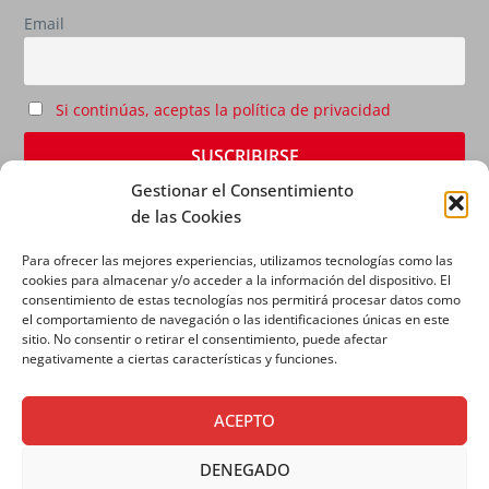
Email
Si continúas, aceptas la política de privacidad
Gestionar el Consentimiento
de las Cookies
Para ofrecer las mejores experiencias, utilizamos tecnologías como las
cookies para almacenar y/o acceder a la información del dispositivo. El
consentimiento de estas tecnologías nos permitirá procesar datos como
el comportamiento de navegación o las identificaciones únicas en este
sitio. No consentir o retirar el consentimiento, puede afectar
AVISO LEGAL
|
POLÍTICA DE PRIVACIDAD
|
POLÍTICA
negativamente a ciertas características y funciones.
DE COOKIES
ACEPTO
DENEGADO