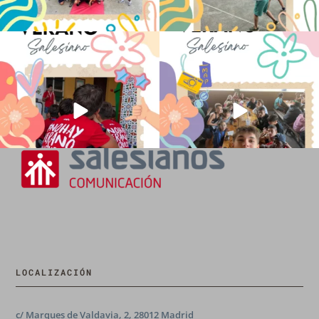
No hay verano sin que sea Salesiano ❤️
viviendo la alegría en el campamento
💫 en Luz 4
...
Caravio
...
194
0
93
2
LOCALIZACIÓN
c/ Marques de Valdavia, 2, 28012 Madrid