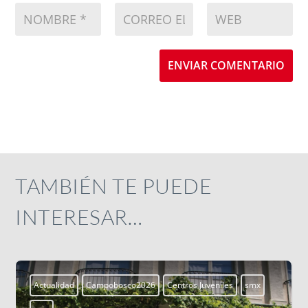
ENVIAR COMENTARIO
TAMBIÉN TE PUEDE
INTERESAR…
mx
Aprendiendo a vivir
Blogs