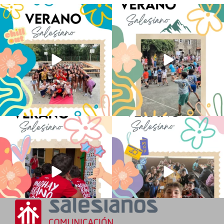
Los alumnos de 6º de Primaria, 1º y 2º
La diversión y la alegría también se han
de la ESO
...
sentido
...
146
2
97
0
No hay verano sin que sea Salesiano ❤️
viviendo la alegría en el campamento
💫 en Luz 4
...
Caravio
...
196
0
93
2