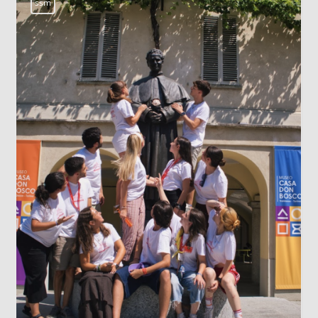
LOS DATOS BIOMÉTRICOS: NUESTRA
IDENTIDAD EN JUEGO
Cada vez que jugamos con la inteligencia
artificial subiendo nuestra imagen para gener
un avatar gracioso, en el fondo estamos
cediendo una parte de nuestra identidad. El
escaneo facial no es un simple pasatiempo