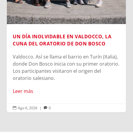
inofensivo; nuestra cara es una seña de
identidad...
Leer más
LA
lia),
orio.
Ago 6, 2026
|
0

