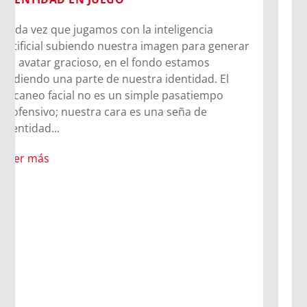
El CPB26 disfruta del legado de Madre
Mazzarello y las Hijas de María Auxiliadora.
Entre la cercanía de Madre Chiara, el
testimonio vivo de las salesianas y la alegría
compartida en el oratorio, los jóvenes
descubrieron que el legado de Madre
Mazzarello sigue latiendo en cada corazón que
se abre a Dios. A veces, los caminos cambian,
pero los encuentros más importantes suceden
igualmente.
Leer más