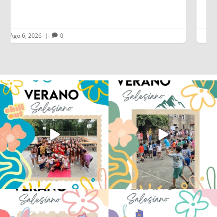
Ago 6, 2026
|
0


Los alumnos de 6º de Primaria, 1º y 2º
La diversión y la alegría también se han
de la ESO
...
sentido
...
145
2
93
0
No hay verano sin que sea Salesiano ❤️
viviendo la alegría en el campamento
💫 en Luz 4
...
Caravio
...