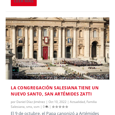
LEER MÁS
LA CONGREGACIÓN SALESIANA TIENE UN
NUEVO SANTO, SAN ARTÉMIDES ZATTI
por
Daniel Díaz-Jiménez
|
Oct 10, 2022
|
Actualidad
,
Familia
Salesiana
,
smx
,
ssm
|
0
|
El 9 de octubre, el Papa canonizó a Artémides