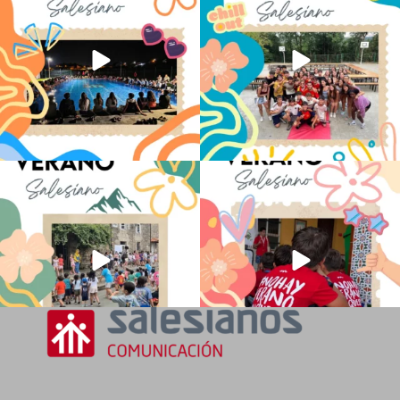
33
0
146
2
La diversión y la alegría también se han
No hay verano sin que sea Salesiano ❤️
sentido
...
💫 en Luz 4
...
98
0
196
0