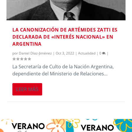
LA CANONIZACIÓN DE ARTÉMIDES ZATTI ES
DECLARADA DE «INTERÉS NACIONAL» EN
ARGENTINA
por
Daniel Díaz-Jiménez
|
Oct 3, 2022
|
Actualidad
|
0
|
La Secretaría de Culto de la Nación Argentina,
dependiente del Ministerio de Relaciones...
LEER MÁS
Volvemos con el corazón bien llenito de
Los alumnos de 6º de Primaria, 1º y 2º
ADOS
...
de la ESO
...