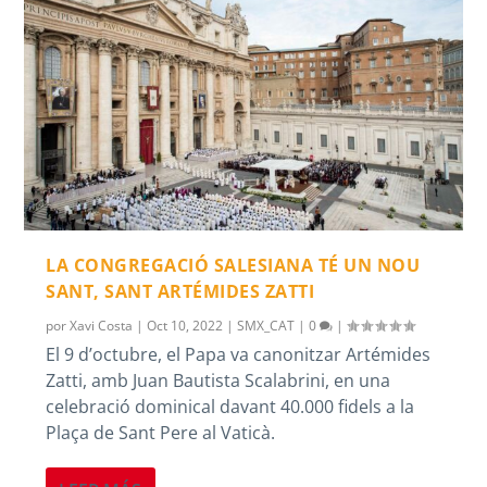
LA CONGREGACIÓ SALESIANA TÉ UN NOU
SANT, SANT ARTÉMIDES ZATTI
por
Xavi Costa
|
Oct 10, 2022
|
SMX_CAT
|
0
|
El 9 d’octubre, el Papa va canonitzar Artémides
Zatti, amb Juan Bautista Scalabrini, en una
celebració dominical davant 40.000 fidels a la
Plaça de Sant Pere al Vaticà.