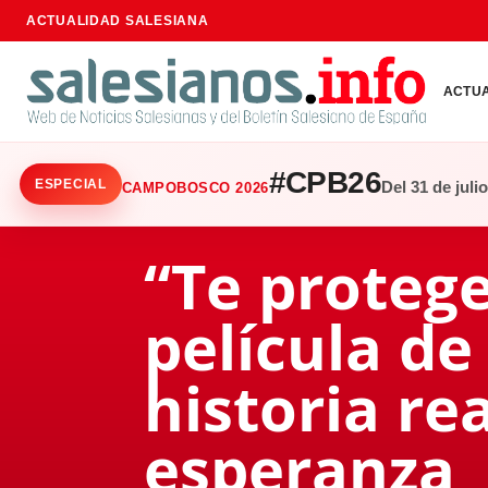
ACTUALIDAD SALESIANA
ACTU
#CPB26
ESPECIAL
Del 31 de juli
CAMPOBOSCO 2026
“Te protege
película de
historia re
esperanza