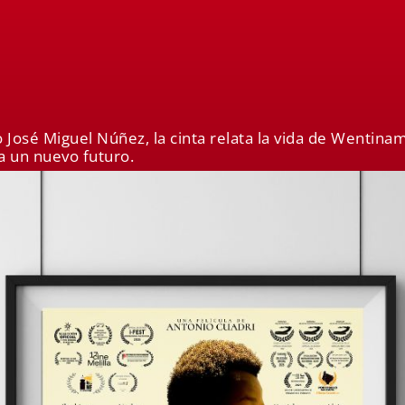
o José Miguel Núñez, la cinta relata la vida de Wentina
ia un nuevo futuro.