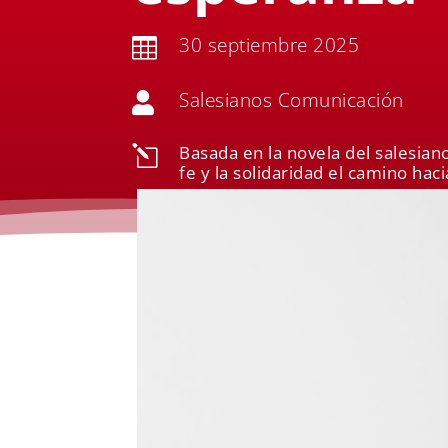
30 septiembre 2025

Salesianos Comunicación

Basada en la novela del salesian
l
fe y la solidaridad el camino hac