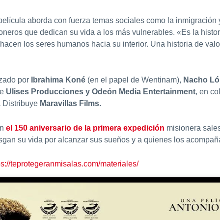
 película aborda con fuerza temas sociales como la inmigración 
oneros que dedican su vida a los más vulnerables. «Es la histori
 hacen los seres humanos hacia su interior. Una historia de v
ezado por
Ibrahima Koné
(en el papel de Wentinam),
Nacho Lóp
de
Ulises Producciones y Odeón Media Entertainment
, en c
.
Distribuye
Maravillas Films.
en
el 150 aniversario de la primera expedición
misionera sales
sgan su vida por alcanzar sus sueños y a quienes los acompañ
ps://teprotegeranmisalas.com/materiales/