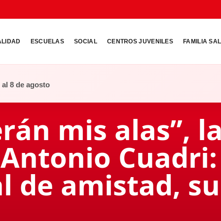
ALIDAD
ESCUELAS
SOCIAL
CENTROS JUVENILES
FAMILIA SA
o al 8 de agosto
rán mis alas”, l
 Antonio Cuadri
al de amistad, s