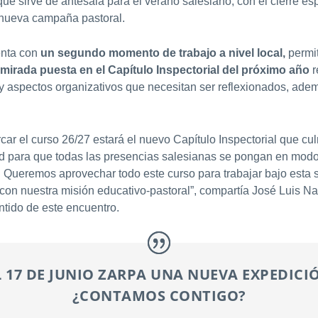
e sirve de antesala para el verano salesiano, con el cierre espe
 nueva campaña pastoral.
enta con
un segundo momento de trabajo a nivel local,
permit
 mirada puesta en el Capítulo Inspectorial del próximo año
r
 y aspectos organizativos que necesitan ser reflexionados, ade
ar el curso 26/27 estará el nuevo Capítulo Inspectorial que cul
dad para que todas las presencias salesianas se pongan en modo
Queremos aprovechar todo este curso para trabajar bajo esta si
con nuestra misión educativo-pastoral”, compartía José Luis Nava
ntido de este encuentro.
L 17 DE JUNIO ZARPA UNA NUEVA EXPEDICI
¿CONTAMOS CONTIGO?