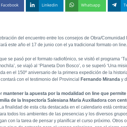
Facebook
Linkedin
Whatsapp
T
lebración del encuentro entre los consejos de Obra/Comunidad 
ará este año el 17 de junio con el ya tradicional formato on line
 que se pasó por el formato radiofónico, se visitó el programa ‘T
ochila’, se viajó al ‘Planeta Don Bosco’, o se superó ‘Una misió
 en el 150º aniversario de la primera expedición de la historia
y contará con el testimonio del Provincial
Fernando Miranda
y d
or
mantener la apuesta por la modalidad on line que permit
amilia de la Inspectoría Salesiana María Auxiliadora con cen
 La finalidad de esta cita destacada en el calendario está centra
ra todos los ambientes de las presencias y los diversos grupos
n con la tarea de pensar y planificar el curso próximo. Otros o