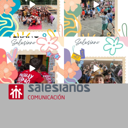
No hay verano sin que sea Salesiano ❤️
viviendo la alegría en el campamento
💫 en Luz 4
...
Caravio
...
194
0
92
2