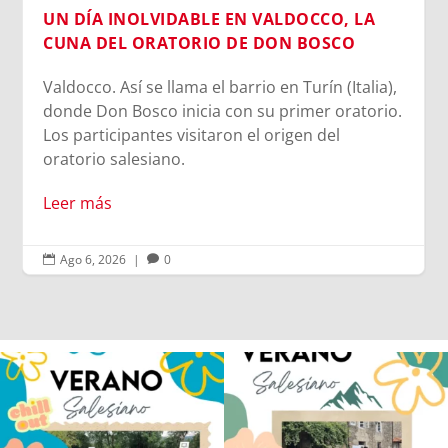
UN DÍA INOLVIDABLE EN VALDOCCO, LA
CUNA DEL ORATORIO DE DON BOSCO
Valdocco. Así se llama el barrio en Turín (Italia),
donde Don Bosco inicia con su primer oratorio.
Los participantes visitaron el origen del
oratorio salesiano.
Leer más
Ago 6, 2026
|
0


Los alumnos de 6º de Primaria, 1º y 2º
La diversión y la alegría también se han
de la ESO
...
sentido
...
145
2
95
0