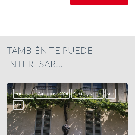
TAMBIÉN TE PUEDE
INTERESAR…
Actualidad
Campobosco2026
Centros Juveniles
smx
ssm