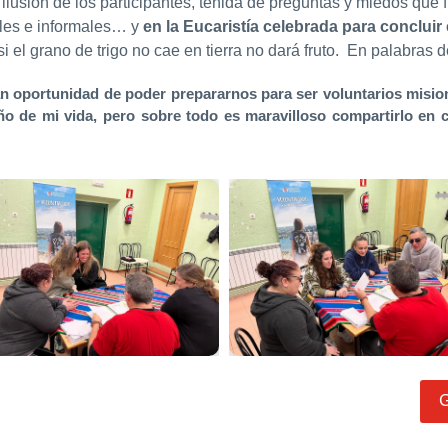
 ilusión de los participantes, teñida de preguntas y miedos qu
ales e informales… y
en la Eucaristía celebrada para concluir
i el grano de trigo no cae en tierra no dará fruto. En palabras
an oportunidad de poder prepararnos para ser voluntarios misio
o de mi vida, pero sobre todo es maravilloso compartirlo en 
G