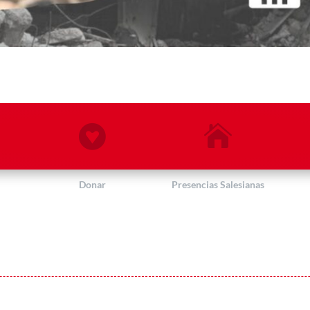


Donar
Presencias Salesianas