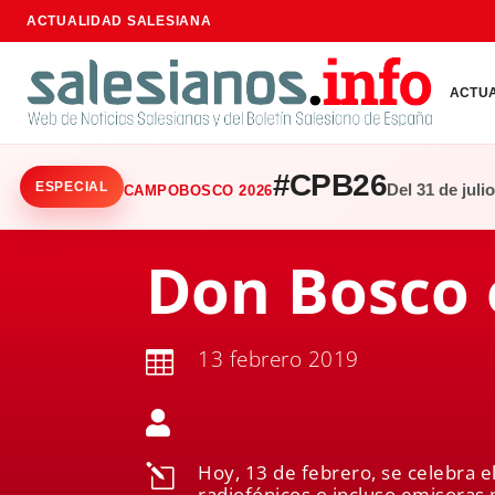
ACTUALIDAD SALESIANA
ACTU
#CPB26
ESPECIAL
Del 31 de juli
CAMPOBOSCO 2026
Don Bosco 
13 febrero 2019


Hoy, 13 de febrero, se celebra e
l
radiofónicos o incluso emisoras 