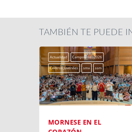
TAMBIÉN TE PUEDE 
Actualidad
Campobosco2026
Centros Juveniles
smx
ssm
MORNESE EN EL
UESTRA
CORAZÓN