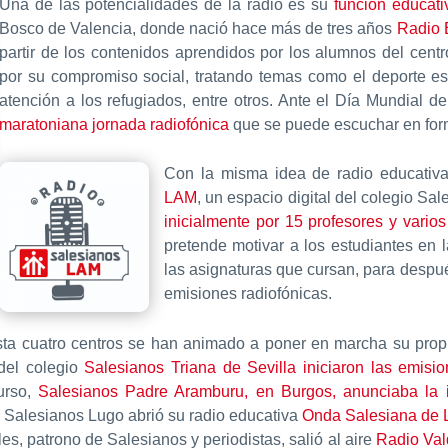
Una de las potencialidades de la radio es su
función educati
Bosco de Valencia, donde nació hace más de tres años
Radio 
partir de los contenidos aprendidos por los alumnos del centr
por su compromiso social, tratando temas como el deporte esco
atención a los refugiados, entre otros. Ante el Día Mundial 
maratoniana jornada radiofónica
que se puede escuchar en for
Con la misma idea de radio educativa
LAM
, un espacio digital del colegio S
inicialmente por 15 profesores y vario
pretende motivar a los estudiantes en
las asignaturas que cursan, para despu
emisiones radiofónicas.
sta cuatro centros se han animado a poner en marcha su propi
el colegio
Salesianos Triana de Sevilla iniciaron las emisi
curso,
Salesianos Padre Aramburu, en Burgos, anunciaba la 
. Salesianos Lugo abrió su radio educativa
Onda Salesiana de 
s, patrono de Salesianos y periodistas, salió al aire
Radio Val