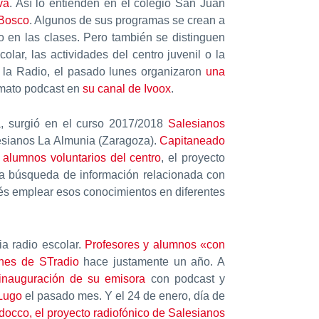
va
. Así lo entienden en el colegio San Juan
Bosco
. Algunos de sus programas se crean a
o en las clases. Pero también se distinguen
lar, las actividades del centro juvenil o la
de la Radio, el pasado lunes organizaron
una
mato podcast en
su canal de Ivoox
.
, surgió en el curso 2017/2018
Salesianos
alesianos La Almunia (Zaragoza).
Capitaneado
s alumnos voluntarios del centro
, el proyecto
 la búsqueda de información relacionada con
és emplear esos conocimientos en diferentes
a radio escolar.
Profesores y alumnos «con
ones de STradio
hace justamente un año. A
inauguración de su emisora
con podcast y
Lugo
el pasado mes. Y el 24 de enero, día de
docco, el proyecto radiofónico de Salesianos