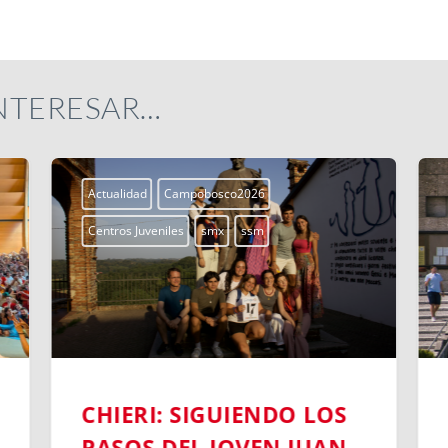
INTERESAR…
Actualidad
Campobosco2026
Centros Juveniles
smx
ssm
CHIERI: SIGUIENDO LOS
PASOS DEL JOVEN JUAN