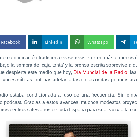
Facebook
Linkedin
Whatsapp
T
 de comunicación tradicionales se resisten, con más o menos é
 bajo la sombra de ‘caja tonta’ y la prensa escrita sobrevive a
que despierta este medio que hoy,
Día Mundial de la Radio
, la
a, voces míticas, noticias adelantadas en las ondas, periodista
adio estaba condicionada al uso de una frecuencia. Sin emba
mato podcast. Gracias a estos avances, muchos modestos proyect
varios centros salesianos de toda España para «dar voz» a la c