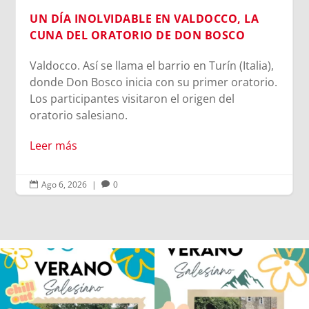
UN DÍA INOLVIDABLE EN VALDOCCO, LA
CUNA DEL ORATORIO DE DON BOSCO
Valdocco. Así se llama el barrio en Turín (Italia),
donde Don Bosco inicia con su primer oratorio.
Los participantes visitaron el origen del
oratorio salesiano.
Leer más
Ago 6, 2026
|
0


Los alumnos de 6º de Primaria, 1º y 2º
La diversión y la alegría también se han
de la ESO
...
sentido
...
145
2
95
0