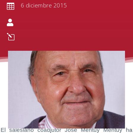
6 diciembre 2015


l
El salesiano coadjutor José Mentuy Mentuy ha