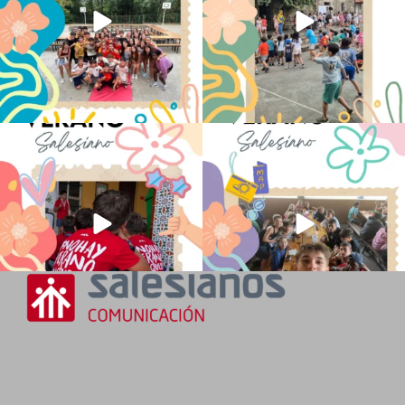
No hay verano sin que sea Salesiano ❤️
viviendo la alegría en el campamento
💫 en Luz 4
...
Caravio
...
194
0
92
2