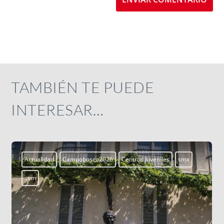
TAMBIÉN TE PUEDE
INTERESAR…
Actualidad
Campobosco2026
Centros Juveniles
smx
ssm