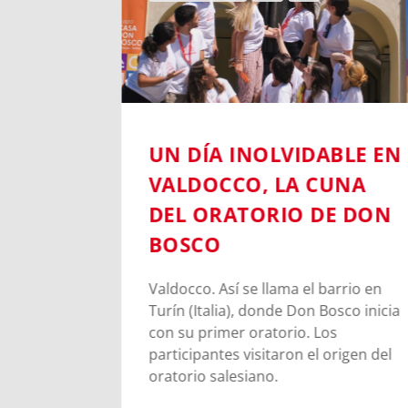
6:
UN DÍA INOLVIDABLE EN
NIL DE
VALDOCCO, LA CUNA
A DE
DEL ORATORIO DE DON
BOSCO
en Turín
Valdocco. Así se llama el barrio en
venes
Turín (Italia), donde Don Bosco inicia
s para
con su primer oratorio. Los
ia de
participantes visitaron el origen del
oratorio salesiano.