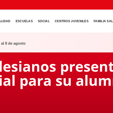
ALIDAD
ESCUELAS
SOCIAL
CENTROS JUVENILES
FAMILIA SA
o al 8 de agosto
lesianos present
al para su alu