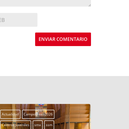
ENVIAR COMENTARIO
Actualidad
Campobosco2026
Actualidad
Centros Juveniles
smx
ssm
Centros Juven