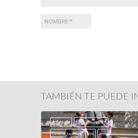
TAMBIÉN TE PUEDE 
Actualidad
Campobosco2026
Centros Juveniles
smx
ssm