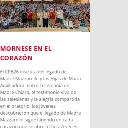
MORNESE EN EL
CHIERI
CORAZÓN
PASOS 
BOSCO
El CPB26 disfruta del legado de
Madre Mazzarello y las Hijas de María
Chieri mar
Auxiliadora. Entre la cercanía de
Juan Bosco
Madre Chiara, el testimonio vivo de
esfuerzo y
las salesianas y la alegría compartida
mandato d
en el oratorio, los jóvenes
los 9 años.
descubrieron que el legado de Madre
Mazzarello sigue latiendo en cada
Leer más
corazón que se abre a Dios. A veces,