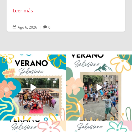
Leer más
Ago 6, 2026
|
0


Los alumnos de 6º de Primaria, 1º y 2º
La diversión y la alegría también se han
de la ESO
...
sentido
...
146
2
97
0
No hay verano sin que sea Salesiano ❤️
viviendo la alegría en el campamento
💫 en Luz 4
...
Caravio
...