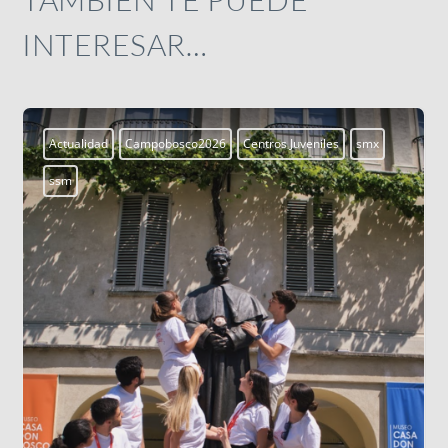
INTERESAR…
Actualidad
Campobosco2026
Centros Juveniles
smx
ssm