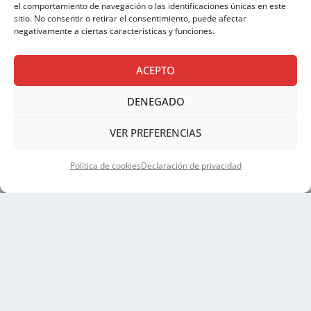
el comportamiento de navegación o las identificaciones únicas en este
sitio. No consentir o retirar el consentimiento, puede afectar
negativamente a ciertas características y funciones.
ACEPTO
DENEGADO
AVISO LEGAL
|
POLÍTICA DE PRIVACIDAD
|
VER PREFERENCIAS
POLÍTICA DE COOKIES
Política de cookies
Declaración de privacidad
Copyright © 2026 SALESIANOS
COMUNICACIÓN