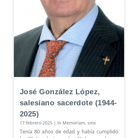
José González López,
salesiano sacerdote (1944-
2025)
17 febrero 2025
|
In Memoriam
,
smx
Tenía 80 años de edad y había cumplido